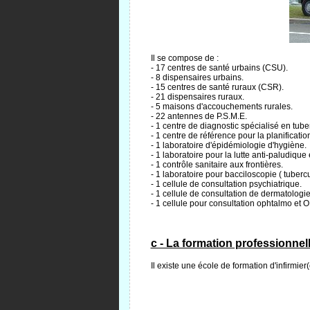
Il se compose de :
- 17 centres de santé urbains (CSU).
- 8 dispensaires urbains.
- 15 centres de santé ruraux (CSR).
- 21 dispensaires ruraux.
- 5 maisons d'accouchements rurales.
- 22 antennes de P.S.M.E.
- 1 centre de diagnostic spécialisé en tub
- 1 centre de référence pour la planificatio
- 1 laboratoire d'épidémiologie d'hygiène.
- 1 laboratoire pour la lutte anti-paludique 
- 1 contrôle sanitaire aux frontières.
- 1 laboratoire pour bacciloscopie ( tuber
- 1 cellule de consultation psychiatrique.
- 1 cellule de consultation de dermatologie
- 1 cellule pour consultation ophtalmo et O
c - La formation professionnell
Il existe une école de formation d'infirmi