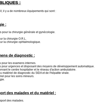
BLIQUES :
, il y a de nombreux équipements qui sont :
ie :
s pour la chirurgie générale et gynécologie.
r la chirurgie O.R.L.
ur la chirurgie ophtalmologique.
ens de diagnostic :
s pour les examens internes.
les pour urgences et disposant des moyens de développement automatique.
vant le centre hospitalier et le réseau d'action ambulatoire.
 matériel de diagnostic du SIDA et de l'hépatite virale.
iel pour les soins mineurs.
gie.
ort des malades et du matériel :
nsport des malades.